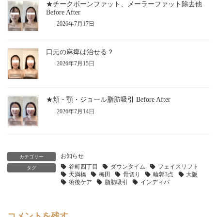
★チークボーンファット、メーラーファット除去他
Before After
2026年7月17日
口元の麻痺は治せる？
2026年7月15日
★頬・顎・ジョール脂肪吸引 Before After
2026年7月14日
お知らせ
カテゴリー
谷町四丁目
ダウンタイム
フェイスリフト
タグ
天満橋
梅田
骨切り
輪郭3点
大阪
術後ケア
脂肪吸引
インディバ
コメントを残す