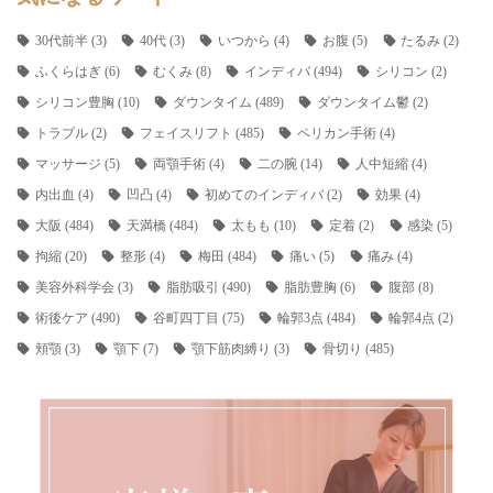
30代前半
(3)
40代
(3)
いつから
(4)
お腹
(5)
たるみ
(2)
ふくらはぎ
(6)
むくみ
(8)
インディバ
(494)
シリコン
(2)
シリコン豊胸
(10)
ダウンタイム
(489)
ダウンタイム鬱
(2)
トラブル
(2)
フェイスリフト
(485)
ペリカン手術
(4)
マッサージ
(5)
両顎手術
(4)
二の腕
(14)
人中短縮
(4)
内出血
(4)
凹凸
(4)
初めてのインディバ
(2)
効果
(4)
大阪
(484)
天満橋
(484)
太もも
(10)
定着
(2)
感染
(5)
拘縮
(20)
整形
(4)
梅田
(484)
痛い
(5)
痛み
(4)
美容外科学会
(3)
脂肪吸引
(490)
脂肪豊胸
(6)
腹部
(8)
術後ケア
(490)
谷町四丁目
(75)
輪郭3点
(484)
輪郭4点
(2)
頬顎
(3)
顎下
(7)
顎下筋肉縛り
(3)
骨切り
(485)