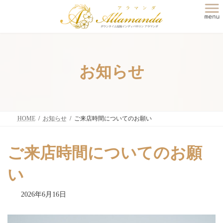
コ
ナ
ン
ビ
テ
ゲ
ン
ー
ツ
シ
へ
ョ
ス
ン
お知らせ
キ
に
ッ
移
プ
動
HOME
お知らせ
ご来店時間についてのお願い
ご来店時間についてのお願
い
2026年6月16日