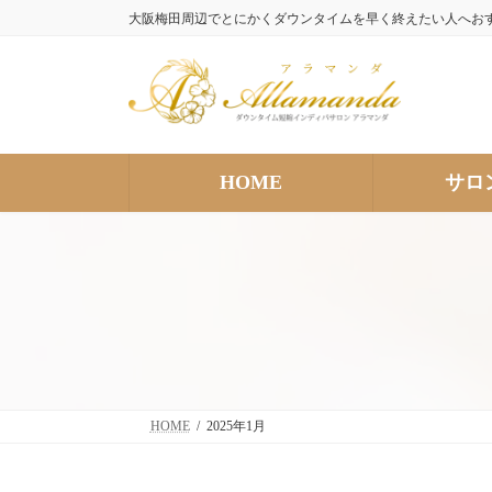
コ
ナ
大阪梅田周辺でとにかくダウンタイムを早く終えたい人へお
ン
ビ
テ
ゲ
ン
ー
ツ
シ
へ
ョ
ス
ン
HOME
サロ
キ
に
ッ
移
プ
動
HOME
2025年1月