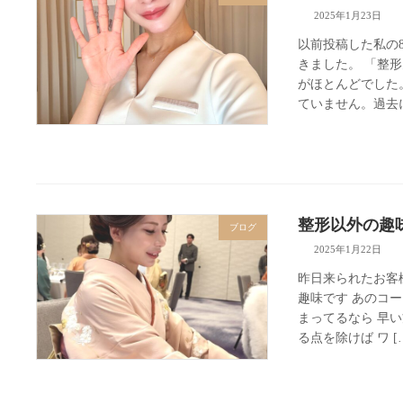
2025年1月23日
以前投稿した私の
きました。 「整
がほとんどでした
ていません。過去に
整形以外の趣
ブログ
2025年1月22日
昨日来られたお客
趣味です あのコー
まってるなら 早
る点を除けば ワ [