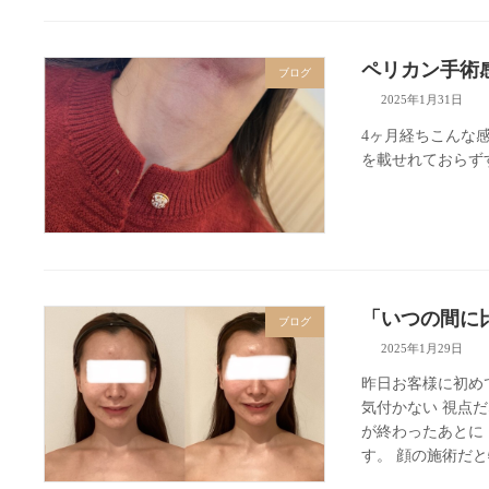
ペリカン手術
ブログ
2025年1月31日
4ヶ月経ちこんな
を載せれておらず
「いつの間に
ブログ
2025年1月29日
昨日お客様に初め
気付かない 視点
が終わったあとに
す。 顔の施術だと特