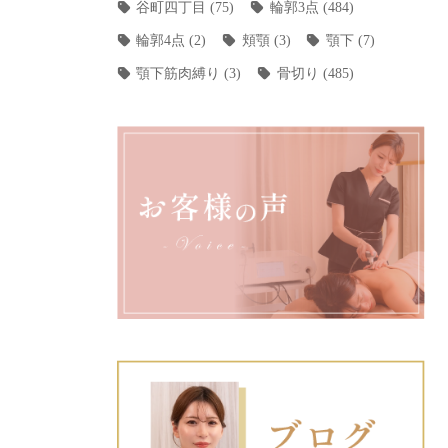
谷町四丁目
(75)
輪郭3点
(484)
輪郭4点
(2)
頬顎
(3)
顎下
(7)
顎下筋肉縛り
(3)
骨切り
(485)