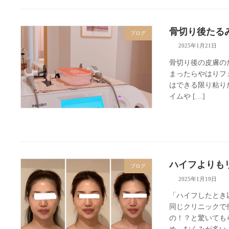
骨切り後たる
ブログ
2025年1月21日
骨切り後の皮膚のた
まったらやはりフ
はできる限り粘り
イムや […]
ハイフよりも
ブログ
2025年1月19日
「ハイフしたとき
同じクリニックで
の！？と驚いても