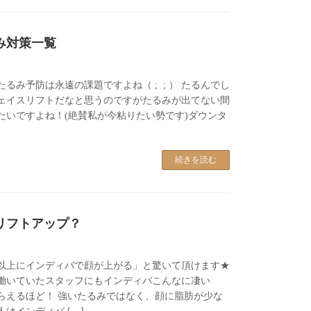
み対策一覧
るみ予防は永遠の課題ですよね（ ; ; ） たるんでし
ェイスリフトだなと思うのですがたるみが出てない間
たいですよね！(絶賛私が今粘りたい勢です)ダウンタ
続きを読む
リフトアップ？
以上にインディバで顔が上がる」と驚いて頂けます★
働いていたスタッフにもインディバこんなに凄い
らえるほど！ 強いたるみではなく、顔に脂肪が少な