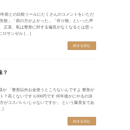
8年前との比較リールにたくさんのコメントをいただ
形失敗」「前の方がよかった」「作り物」といった声
。 正直、私は整形に対する偏見がなくなるとは思っ
ロサンゼル […]
続きを読む
味？
様が 「整形以外お金使うところないんですよ 整形が
ト？高くないです 6,000円です 何年後かにやるの決
い方がコスパいいじゃないですか」 という爆美女であ
…]
続きを読む