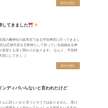
続きを読む
拝してきました
全国八幡神社の総本宮である宇佐神宮に行ってきまし
神宮は応神天皇を主祭神として祀っている由緒ある神
や皇室とも深く関わりがあります。 なんと、平安時
切にしてき […]
続きを読む
インディバいらないと言われたけど
イムに詳しいかと言うとそうではありません。 受け
なら経過をよく分かってらっしゃる先生もいますが、