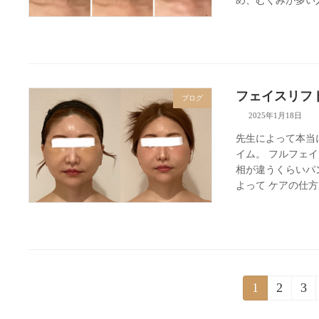
め、むくみが多い人
フェイスリフ
ブログ
2025年1月18日
先生によって本当
イム。 フルフェイ
相が違うくらいパ
よって ケアの仕方が
投
1
2
3
固
固
固
定
定
定
稿