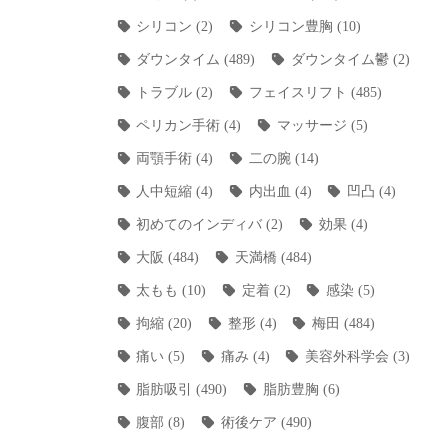
シリコン
(2)
シリコン豊胸
(10)
ダウンタイム
(489)
ダウンタイム鬱
(2)
トラブル
(2)
フェイスリフト
(485)
ペリカン手術
(4)
マッサージ
(5)
両顎手術
(4)
二の腕
(14)
人中短縮
(4)
内出血
(4)
凹凸
(4)
初めてのインディバ
(2)
効果
(4)
大阪
(484)
天満橋
(484)
太もも
(10)
定着
(2)
感染
(5)
拘縮
(20)
整形
(4)
梅田
(484)
痛い
(5)
痛み
(4)
美容外科学会
(3)
脂肪吸引
(490)
脂肪豊胸
(6)
腹部
(8)
術後ケア
(490)