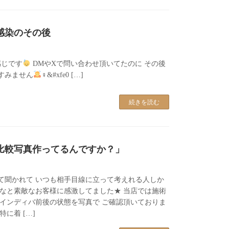
感染のその後
感じです
DMやXで問い合わせ頂いてたのに その後
すみません
‍♀&#xfe0 […]
続きを読む
比較写真作ってるんですか？」
て聞かれて いつも相手目線に立って考えれる人しか
だなと素敵なお客様に感激してました★ 当店では施術
 インディバ前後の状態を写真で ご確認頂いておりま
に着 […]