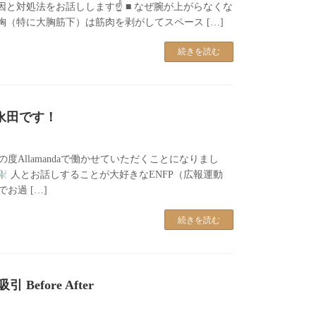
と対処法をお話しします☝️ ■ なぜ腕が上がらなくな
胸（特に大胸筋下）は筋肉を剥がしてスペース […]
続きを読む
永田です！
の度Allamandaで働かせていただくことになりまし
人とお話しすることが大好きなENFP（広報運動
お過 […]
続きを読む
Before After