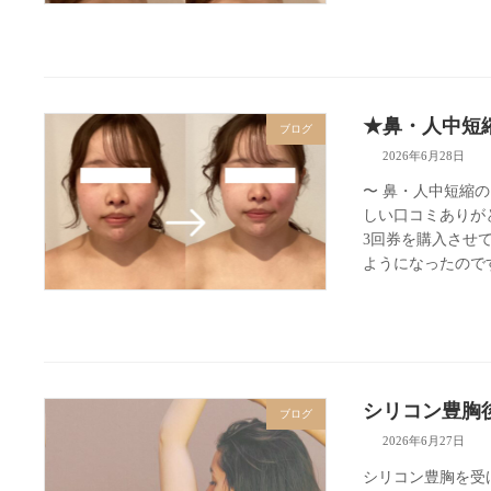
★鼻・人中短縮 Be
ブログ
2026年6月28日
〜 鼻・人中短縮
しい口コミありが
3回券を購入させ
ようになったのです
シリコン豊胸
ブログ
2026年6月27日
シリコン豊胸を受