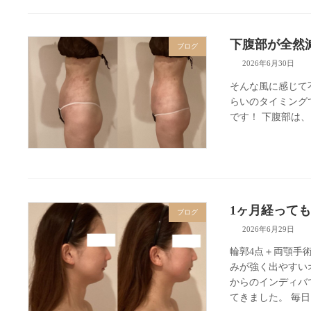
下腹部が全然
ブログ
2026年6月30日
そんな風に感じて不
らいのタイミング
です！ 下腹部は、
1ヶ月経って
ブログ
2026年6月29日
輪郭4点＋両顎手
みが強く出やすい
からのインディバ
てきました。 毎日