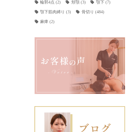
輪郭4点
(2)
頬顎
(3)
顎下
(7)
顎下筋肉縛り
(3)
骨切り
(484)
麻痺
(2)