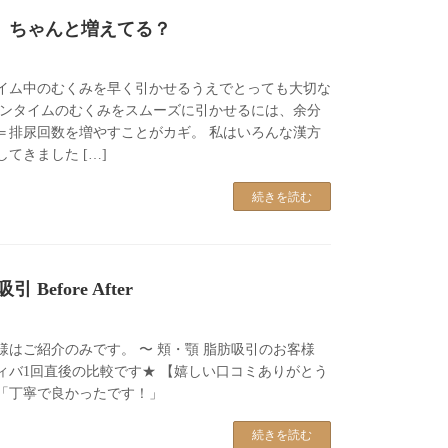
、ちゃんと増えてる？
イム中のむくみを早く引かせるうえでとっても大切な
ウンタイムのむくみをスムーズに引かせるには、余分
＝排尿回数を増やすことがカギ。 私はいろんな漢方
てきました […]
続きを読む
Before After
様はご紹介のみです。 〜 頬・顎 脂肪吸引のお客様
ィバ1回直後の比較です★ 【嬉しい口コミありがとう
「丁寧で良かったです！」
続きを読む