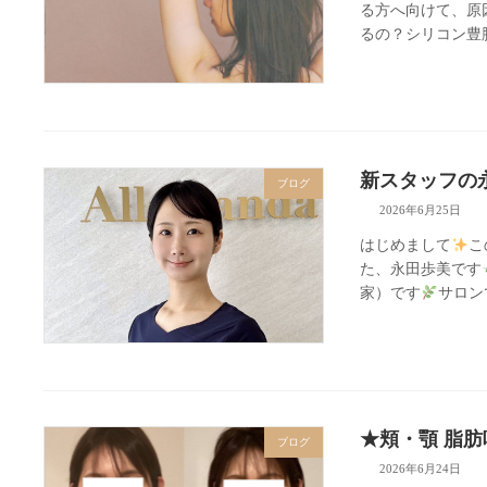
る方へ向けて、原因
るの？シリコン豊
新スタッフの
ブログ
2026年6月25日
はじめまして
こ
た、永田歩美です
家）です
サロンで
★頬・顎 脂肪吸引 
ブログ
2026年6月24日