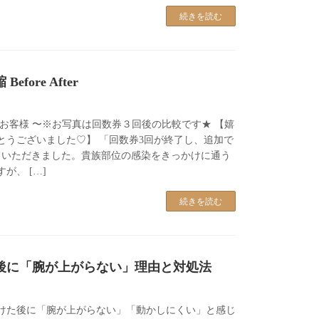
続きを読む
fore After
のお客様 〜※お写真は回数券３回後の比較です★ 【嬉
とうございました♡】 「回数券3回が終了し、追加で
ていただきました。貴族部位の感染をきっかけに通う
が、 […]
続きを読む
後に「腕が上がらない」理由と対処法
けた後に「腕が上がらない」「動かしにくい」と感じ