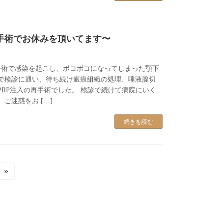
手術でお休みを頂いてます〜
手術で感染を起こし、ボコボコになってしまった顎下
で検診に通い、待ち続け瘢痕組織の処理、唾液腺切
PRP注入の再手術でした。 検診で続けて病院にいく
ご迷惑をお […]
続きを読む
»