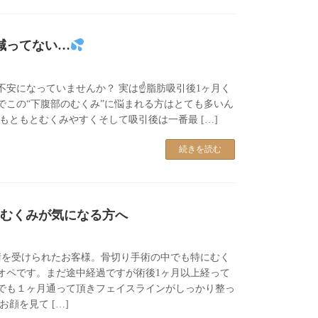
減ってない…
安になっていませんか？ 実は☝️脂肪吸引後1ヶ月く
でこの“下腹部のむくみ”に悩まれる方はとても多いん
もともとむくみやすくそして吸引後は一番最 […]
続きを読む
もむくみが気になる方へ
術を受けられたお客様。骨切り手術の中でも特にむく
オペです。まだ途中経過ですが術後1ヶ月以上経って
でも１ヶ月通って頂きフェイスラインがしっかり整っ
お顔を見て […]