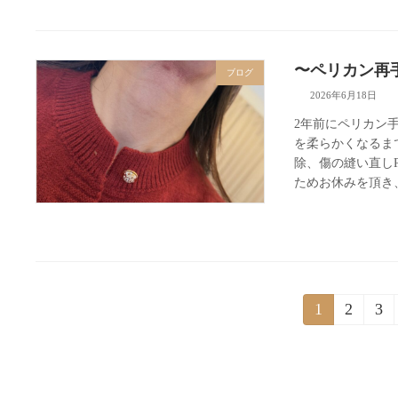
〜ペリカン再
ブログ
2026年6月18日
2年前にペリカン
を柔らかくなるま
除、傷の縫い直し
ためお休みを頂き、
投
1
2
3
固
固
固
定
定
定
稿
ペ
ペ
ペ
の
ー
ー
ー
ジ
ジ
ジ