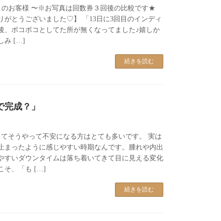
吸引のお客様 〜※お写真は回数券３回後の比較です★
りがとうございました♡】 「13日に3回目のインディ
後、ボコボコとしてた所が無くなってました♪嬉しか
み […]
続きを読む
で完成？」
ってそうやって不安になる方はとても多いです。 実は
止まったように感じやすい時期なんです。腫れや内出
やすいダウンタイムは落ち着いてきて目に見える変化
そ、「も […]
続きを読む