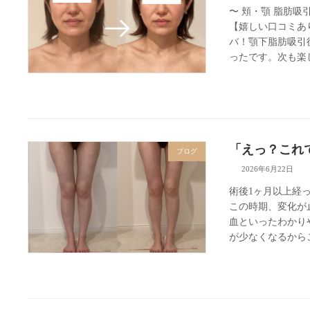
〜 頬・顎 脂肪
【嬉しい口コミあ
バ！顎下脂肪吸引
ったです。次も楽し
「えっ？これ
ブログ
2026年6月22日
術後1ヶ月以上経
この時期、変化が
血といったわかり
が少なくなるからこ