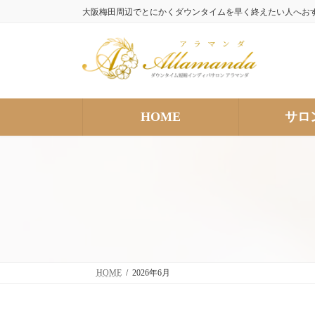
コ
ナ
大阪梅田周辺でとにかくダウンタイムを早く終えたい人へお
ン
ビ
テ
ゲ
ン
ー
ツ
シ
へ
ョ
ス
ン
HOME
サロ
キ
に
ッ
移
プ
動
HOME
2026年6月