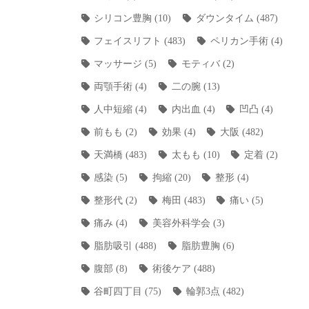
シリコン豊胸
(10)
ダウンタイム
(487)
フェイスリフト
(483)
ペリカン手術
(4)
マッサージ
(5)
モティバ
(2)
両顎手術
(4)
二の腕
(13)
人中短縮
(4)
内出血
(4)
凹凸
(4)
前もも
(2)
効果
(4)
大阪
(482)
天満橋
(483)
太もも
(10)
定着
(2)
感染
(5)
拘縮
(20)
整形
(4)
整形代
(2)
梅田
(483)
痛い
(5)
痛み
(4)
美容外科学会
(3)
脂肪吸引
(488)
脂肪豊胸
(6)
腹部
(8)
術後ケア
(488)
谷町四丁目
(75)
輪郭3点
(482)