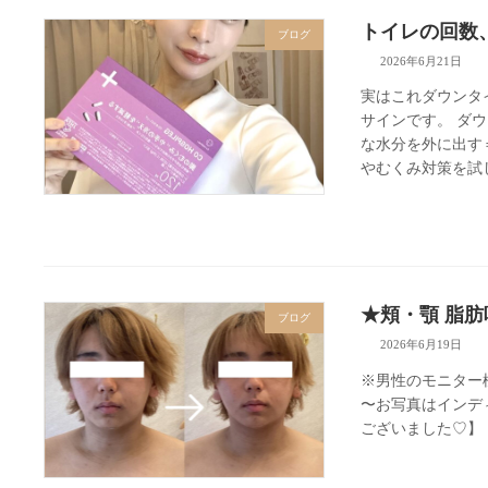
トイレの回数
ブログ
2026年6月21日
実はこれダウンタ
サインです。 ダ
な水分を外に出す
やむくみ対策を試し
★頬・顎 脂肪吸引 
ブログ
2026年6月19日
※男性のモニター
〜お写真はインデ
ございました♡】