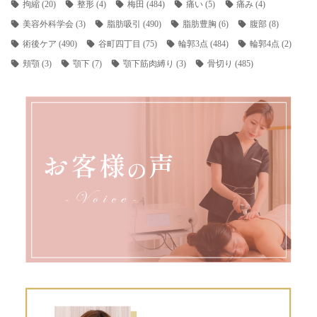
拘縮
(20)
整形
(4)
梅田
(484)
痛い
(5)
痛み
(4)
美容外科学会
(3)
脂肪吸引
(490)
脂肪豊胸
(6)
腹部
(8)
術後ケア
(490)
谷町四丁目
(75)
輪郭3点
(484)
輪郭4点
(2)
頬顎
(3)
顎下
(7)
顎下筋肉縛り
(3)
骨切り
(485)