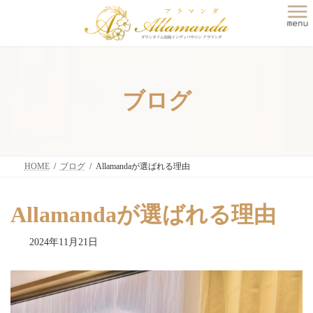
コ
ナ
ン
ビ
テ
ゲ
ン
ー
ツ
シ
へ
ョ
ス
ン
ブログ
キ
に
ッ
移
プ
動
HOME
ブログ
Allamandaが選ばれる理由
Allamandaが選ばれる理由
2024年11月21日