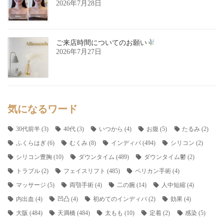
2026年7月28日
ご来店時間についてのお願い
2026年7月27日
気になるワード
30代前半
(3)
40代
(3)
いつから
(4)
お腹
(5)
たるみ
(2)
ふくらはぎ
(6)
むくみ
(8)
インディバ
(494)
シリコン
(2)
シリコン豊胸
(10)
ダウンタイム
(489)
ダウンタイム鬱
(2)
トラブル
(2)
フェイスリフト
(485)
ペリカン手術
(4)
マッサージ
(5)
両顎手術
(4)
二の腕
(14)
人中短縮
(4)
内出血
(4)
凹凸
(4)
初めてのインディバ
(2)
効果
(4)
大阪
(484)
天満橋
(484)
太もも
(10)
定着
(2)
感染
(5)