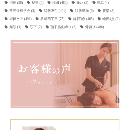
拘縮
(20)
整形
(4)
梅田
(485)
痛い
(5)
痛み
(4)
美容外科学会
(3)
脂肪吸引
(491)
脂肪豊胸
(6)
腹部
(8)
術後ケア
(491)
谷町四丁目
(75)
輪郭3点
(485)
輪郭4点
(2)
頬顎
(3)
顎下
(7)
顎下筋肉縛り
(3)
骨切り
(486)