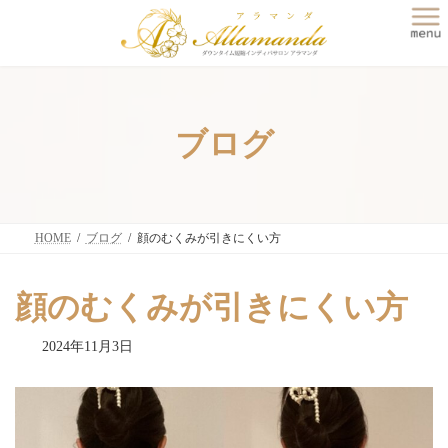
コ
ナ
ン
ビ
テ
ゲ
ン
ー
ツ
シ
へ
ョ
ス
ン
ブログ
キ
に
ッ
移
プ
動
HOME
ブログ
顔のむくみが引きにくい方
顔のむくみが引きにくい方
2024年11月3日