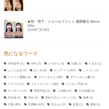
★頬・顎下・ジョールファット 脂肪吸引 Before
After
2026年7月28日
気になるワード
30代前半
(3)
40代
(3)
いつから
(4)
お腹
(5)
たるみ
(2)
ふくらはぎ
(6)
むくみ
(8)
インディバ
(495)
シリコン
(2)
シリコン豊胸
(10)
ダウンタイム
(490)
ダウンタイム鬱
(2)
トラブル
(2)
フェイスリフト
(486)
ペリカン手術
(4)
マッサージ
(5)
両顎手術
(4)
二の腕
(14)
人中短縮
(4)
内出血
(4)
凹凸
(4)
初めてのインディバ
(2)
効果
(4)
大阪
(485)
天満橋
(485)
太もも
(10)
定着
(2)
感染
(5)