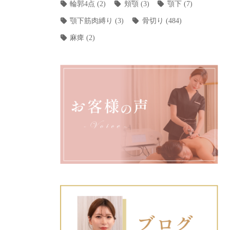
輪郭4点
(2)
頬顎
(3)
顎下
(7)
顎下筋肉縛り
(3)
骨切り
(484)
麻痺
(2)