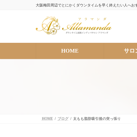
コ
ナ
大阪梅田周辺でとにかくダウンタイムを早く終えたい人へお
ン
ビ
テ
ゲ
ン
ー
ツ
シ
へ
ョ
ス
ン
HOME
サロ
キ
に
ッ
移
プ
動
HOME
ブログ
太もも脂肪吸引後の突っ張り