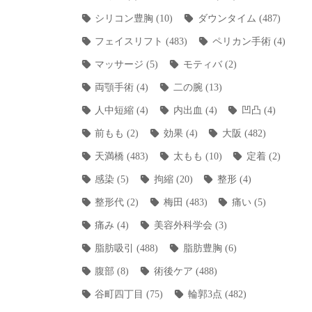
シリコン豊胸
(10)
ダウンタイム
(487)
フェイスリフト
(483)
ペリカン手術
(4)
マッサージ
(5)
モティバ
(2)
両顎手術
(4)
二の腕
(13)
人中短縮
(4)
内出血
(4)
凹凸
(4)
前もも
(2)
効果
(4)
大阪
(482)
天満橋
(483)
太もも
(10)
定着
(2)
感染
(5)
拘縮
(20)
整形
(4)
整形代
(2)
梅田
(483)
痛い
(5)
痛み
(4)
美容外科学会
(3)
脂肪吸引
(488)
脂肪豊胸
(6)
腹部
(8)
術後ケア
(488)
谷町四丁目
(75)
輪郭3点
(482)