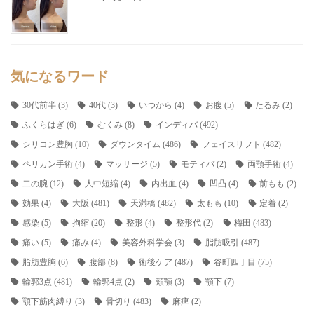
気になるワード
30代前半
(3)
40代
(3)
いつから
(4)
お腹
(5)
たるみ
(2)
ふくらはぎ
(6)
むくみ
(8)
インディバ
(492)
シリコン豊胸
(10)
ダウンタイム
(486)
フェイスリフト
(482)
ペリカン手術
(4)
マッサージ
(5)
モティバ
(2)
両顎手術
(4)
二の腕
(12)
人中短縮
(4)
内出血
(4)
凹凸
(4)
前もも
(2)
効果
(4)
大阪
(481)
天満橋
(482)
太もも
(10)
定着
(2)
感染
(5)
拘縮
(20)
整形
(4)
整形代
(2)
梅田
(483)
痛い
(5)
痛み
(4)
美容外科学会
(3)
脂肪吸引
(487)
脂肪豊胸
(6)
腹部
(8)
術後ケア
(487)
谷町四丁目
(75)
輪郭3点
(481)
輪郭4点
(2)
頬顎
(3)
顎下
(7)
顎下筋肉縛り
(3)
骨切り
(483)
麻痺
(2)