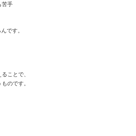
も苦手
るんです。
えることで、
うものです。
、