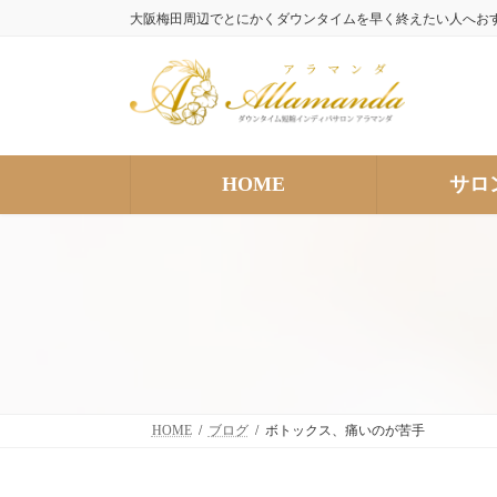
コ
ナ
大阪梅田周辺でとにかくダウンタイムを早く終えたい人へお
ン
ビ
テ
ゲ
ン
ー
ツ
シ
へ
ョ
ス
ン
HOME
サロ
キ
に
ッ
移
プ
動
HOME
ブログ
ボトックス、痛いのが苦手