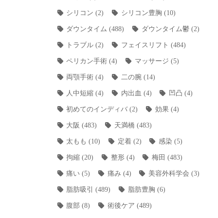
シリコン
(2)
シリコン豊胸
(10)
ダウンタイム
(488)
ダウンタイム鬱
(2)
トラブル
(2)
フェイスリフト
(484)
ペリカン手術
(4)
マッサージ
(5)
両顎手術
(4)
二の腕
(14)
人中短縮
(4)
内出血
(4)
凹凸
(4)
初めてのインディバ
(2)
効果
(4)
大阪
(483)
天満橋
(483)
太もも
(10)
定着
(2)
感染
(5)
拘縮
(20)
整形
(4)
梅田
(483)
痛い
(5)
痛み
(4)
美容外科学会
(3)
脂肪吸引
(489)
脂肪豊胸
(6)
腹部
(8)
術後ケア
(489)