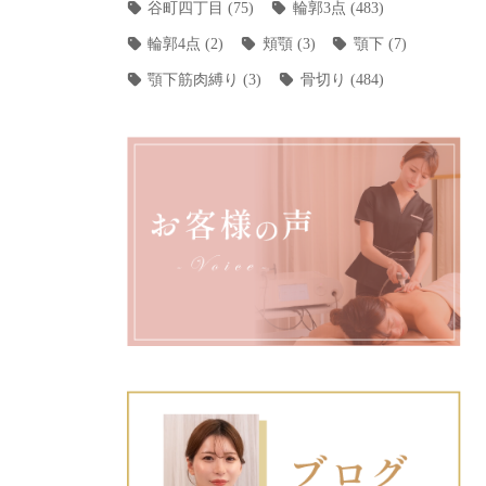
谷町四丁目
(75)
輪郭3点
(483)
輪郭4点
(2)
頬顎
(3)
顎下
(7)
顎下筋肉縛り
(3)
骨切り
(484)