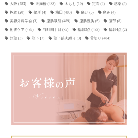
大阪
(483)
天満橋
(483)
太もも
(10)
定着
(2)
感染
(5)
拘縮
(20)
整形
(4)
梅田
(483)
痛い
(5)
痛み
(4)
美容外科学会
(3)
脂肪吸引
(489)
脂肪豊胸
(6)
腹部
(8)
術後ケア
(489)
谷町四丁目
(75)
輪郭3点
(483)
輪郭4点
(2)
頬顎
(3)
顎下
(7)
顎下筋肉縛り
(3)
骨切り
(484)