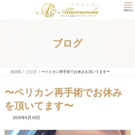
コ
ナ
ン
ビ
テ
ゲ
ン
ー
ツ
シ
へ
ョ
ス
ン
ブログ
キ
に
ッ
移
プ
動
HOME
ブログ
〜ペリカン再手術でお休みを頂いてます〜
〜ペリカン再手術でお休み
を頂いてます〜
2026年6月18日