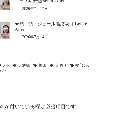
ァット除去他Before After
2026年7月17日
★頬・顎・ジョール脂肪吸引 Before
After
2026年7月14日
リフト
天満橋
梅田
骨切り
輪郭3点
ィバ
※
が付いている欄は必須項目です