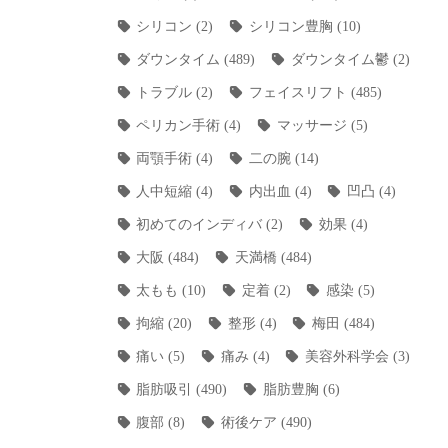
シリコン
(2)
シリコン豊胸
(10)
ダウンタイム
(489)
ダウンタイム鬱
(2)
トラブル
(2)
フェイスリフト
(485)
ペリカン手術
(4)
マッサージ
(5)
両顎手術
(4)
二の腕
(14)
人中短縮
(4)
内出血
(4)
凹凸
(4)
初めてのインディバ
(2)
効果
(4)
大阪
(484)
天満橋
(484)
太もも
(10)
定着
(2)
感染
(5)
拘縮
(20)
整形
(4)
梅田
(484)
痛い
(5)
痛み
(4)
美容外科学会
(3)
脂肪吸引
(490)
脂肪豊胸
(6)
腹部
(8)
術後ケア
(490)