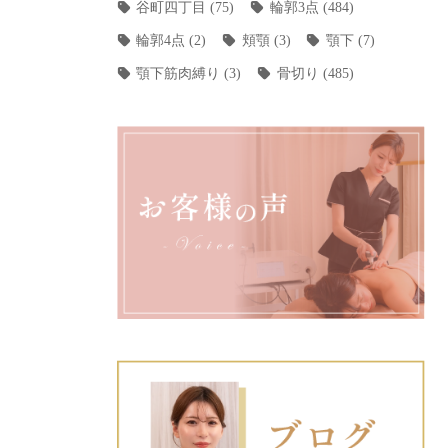
谷町四丁目
(75)
輪郭3点
(484)
輪郭4点
(2)
頬顎
(3)
顎下
(7)
顎下筋肉縛り
(3)
骨切り
(485)