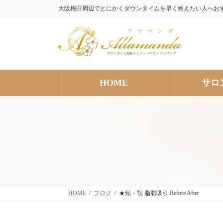
コ
ナ
大阪梅田周辺でとにかくダウンタイムを早く終えたい人へお
ン
ビ
テ
ゲ
ン
ー
ツ
シ
へ
ョ
ス
ン
HOME
サロ
キ
に
ッ
移
プ
動
HOME
ブログ
★頬・顎 脂肪吸引 Before After