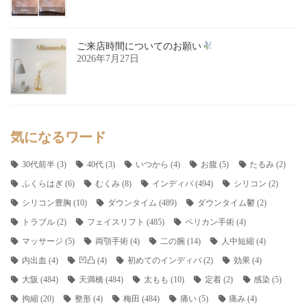
ご来店時間についてのお願い
2026年7月27日
気になるワード
30代前半
(3)
40代
(3)
いつから
(4)
お腹
(5)
たるみ
(2)
ふくらはぎ
(6)
むくみ
(8)
インディバ
(494)
シリコン
(2)
シリコン豊胸
(10)
ダウンタイム
(489)
ダウンタイム鬱
(2)
トラブル
(2)
フェイスリフト
(485)
ペリカン手術
(4)
マッサージ
(5)
両顎手術
(4)
二の腕
(14)
人中短縮
(4)
内出血
(4)
凹凸
(4)
初めてのインディバ
(2)
効果
(4)
大阪
(484)
天満橋
(484)
太もも
(10)
定着
(2)
感染
(5)
拘縮
(20)
整形
(4)
梅田
(484)
痛い
(5)
痛み
(4)