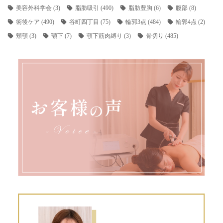
美容外科学会
(3)
脂肪吸引
(490)
脂肪豊胸
(6)
腹部
(8)
術後ケア
(490)
谷町四丁目
(75)
輪郭3点
(484)
輪郭4点
(2)
頬顎
(3)
顎下
(7)
顎下筋肉縛り
(3)
骨切り
(485)