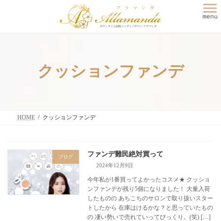
コ
ナ
ン
ビ
テ
ゲ
ン
ー
ツ
シ
へ
ョ
ス
ン
クッションファンデ
キ
に
ッ
移
プ
動
HOME
クッションファンデ
ファンデ難民絶対買って
ブログ
2024年12月9日
今年私が1番買ってよかったコスメ★ クッショ
ンファンデが残り5個になりました！ 大量入荷
したものの あちこちのサロンで取り扱いスター
トしたから 在庫はけるかな？と思っていたもの
の 凄い勢いで売れていってびっくり。(笑) […]