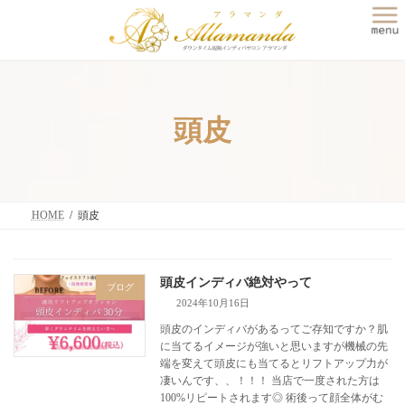
コ
ナ
ン
ビ
テ
ゲ
ン
ー
ツ
シ
へ
ョ
ス
ン
頭皮
キ
に
ッ
移
プ
動
HOME
頭皮
頭皮インディバ絶対やって
ブログ
2024年10月16日
頭皮のインディバがあるってご存知ですか？肌
に当てるイメージが強いと思いますが機械の先
端を変えて頭皮にも当てるとリフトアップ力が
凄いんです、、！！！ 当店で一度された方は
100%リピートされます◎ 術後って顔全体がむ