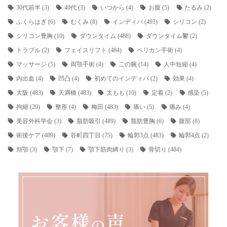
30代前半
(3)
40代
(3)
いつから
(4)
お腹
(5)
たるみ
(2)
ふくらはぎ
(6)
むくみ
(8)
インディバ
(493)
シリコン
(2)
シリコン豊胸
(10)
ダウンタイム
(488)
ダウンタイム鬱
(2)
トラブル
(2)
フェイスリフト
(484)
ペリカン手術
(4)
マッサージ
(5)
両顎手術
(4)
二の腕
(14)
人中短縮
(4)
内出血
(4)
凹凸
(4)
初めてのインディバ
(2)
効果
(4)
大阪
(483)
天満橋
(483)
太もも
(10)
定着
(2)
感染
(5)
拘縮
(20)
整形
(4)
梅田
(483)
痛い
(5)
痛み
(4)
美容外科学会
(3)
脂肪吸引
(489)
脂肪豊胸
(6)
腹部
(8)
術後ケア
(489)
谷町四丁目
(75)
輪郭3点
(483)
輪郭4点
(2)
頬顎
(3)
顎下
(7)
顎下筋肉縛り
(3)
骨切り
(484)