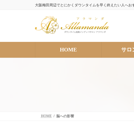
コ
ナ
大阪梅田周辺でとにかくダウンタイムを早く終えたい人へお
ン
ビ
テ
ゲ
ン
ー
ツ
シ
へ
ョ
ス
ン
HOME
サロ
キ
に
ッ
移
プ
動
HOME
脳への影響