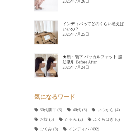
2026年7月26日
インディバってどのくらい通えば
いいの？
2026年7月25日
★頬・顎下 バッカルファット 脂
肪吸引 Before After
2026年7月24日
気になるワード
30代前半
(3)
40代
(3)
いつから
(4)
お腹
(5)
たるみ
(2)
ふくらはぎ
(6)
むくみ
(8)
インディバ
(492)