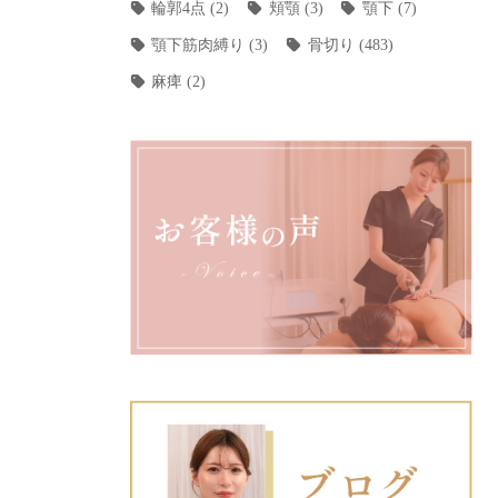
輪郭4点
(2)
頬顎
(3)
顎下
(7)
顎下筋肉縛り
(3)
骨切り
(483)
麻痺
(2)