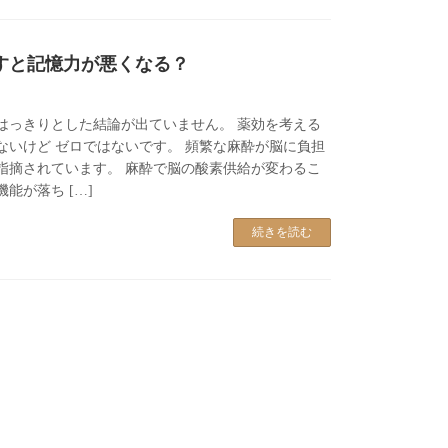
すと記憶力が悪くなる？
はっきりとした結論が出ていません。 薬効を考える
ないけど ゼロではないです。 頻繁な麻酔が脳に負担
指摘されています。 麻酔で脳の酸素供給が変わるこ
能が落ち […]
続きを読む