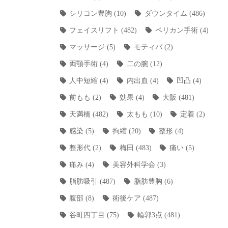
シリコン豊胸
(10)
ダウンタイム
(486)
フェイスリフト
(482)
ペリカン手術
(4)
マッサージ
(5)
モティバ
(2)
両顎手術
(4)
二の腕
(12)
人中短縮
(4)
内出血
(4)
凹凸
(4)
前もも
(2)
効果
(4)
大阪
(481)
天満橋
(482)
太もも
(10)
定着
(2)
感染
(5)
拘縮
(20)
整形
(4)
整形代
(2)
梅田
(483)
痛い
(5)
痛み
(4)
美容外科学会
(3)
脂肪吸引
(487)
脂肪豊胸
(6)
腹部
(8)
術後ケア
(487)
谷町四丁目
(75)
輪郭3点
(481)